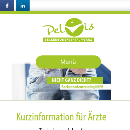
+43 676 4230743
oder
info@pelvis.at
Navigation ein-/ausbl
Menü
Kurzinformation für Ärzte